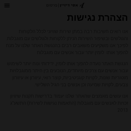
הצהרת נגישות
השבת את ההבזקים
visibility_off
אנו רואים חשיבות רבה במתן שירות שוויוני לכלל הלקוחות
סמן כותרות
title
והגולשים ובשיפור השירות הניתן ללקוחות ולגולשים עם מוגבלות.
לפיכך אנו משקיעים משאבים רבים בהנגשת האתר שלנו על מנת
צבע רקע
settings
להפוך אותו לזמין יותר עבור אנשים עם מוגבלות
זום (הקטנה)
zoom_out
הנגשת האתר נועדה להפוך אותו לזמין, ידידותי ונוח יותר לשימוש
זום (הגדלה)
zoom_in
עבור אנשים עם צרכים מיוחדים, הנובעים בין היתר ממוגבלויות
הקטנת גופן
remove_circle_outline
מוטוריות שונות, לקויות קוגניטיביות, קוצר רואי, עיוורון או עיוורון
צבעים, לקויות שמיעה וכן אנשים בני הגיל השלישי.
הגדלת גופן
add_circle_outline
גופן קריא
אנו עושים מאמצים שהאתר שלנו יעמוד בדרישות תקנות שיוויון
spellcheck
זכויות לאנשים עם מוגבלות (התאמות נגישות לשירות) התשע"ג
ניגודיות בהירה
brightness_high
2013
ניגודיות כהה
brightness_low
הוסף קו תחתון לקישורים
format_underlined