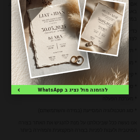
אם נתקלתם בבעיה בנושא נגישות באתר, נשמח אם תכתבו לנו,
באמצעות פנייה לרכז הנגישות שלנו
במייל
asifeldman1@gmail.com
כדי שנוכל לטפל בבעיה בדרך הטובה ביותר, אנו ממליצים מאוד
לצרף פרטים מלאים ככל שניתן:
* תיאור הבעיה
* מהי הפעולה שניסיתם לבצע
* קישור לדף בו גלשתם
* סוג הדפדפן וגרסתו
להזמנה מול נציג ב WhatsApp
* מערכת הפעלה
* סוג הטכנולוגיה המסייעת (במידה והשתמשתם)
אנו נעשה ככל שביכולתנו על מנת להנגיש את האתר בצורה
המיטבית ולענות לפניות בצורה המקצועית והמהירה ביותר.